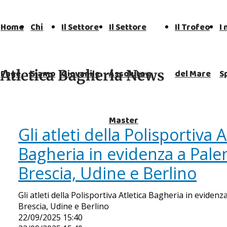
Home
Chi
Il Settore
Il Settore
Il Trofeo
I 
Atletica Bagheria News
Page
Siamo
Giovanile
Assoluto e
del Mare
S
Master
Gli atleti della Polisportiva A
Bagheria in evidenza a Pale
Brescia, Udine e Berlino
Gli atleti della Polisportiva Atletica Bagheria in eviden
Brescia, Udine e Berlino
22/09/2025 15:40