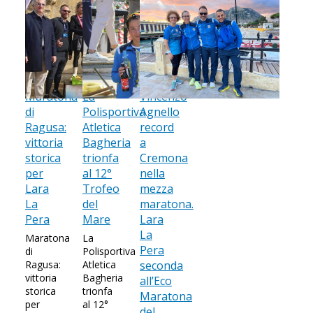
Maratona
La
Vincenzo
di
Polisportiva
Agnello
Ragusa:
Atletica
record
vittoria
Bagheria
a
storica
trionfa
Cremona
per
al 12°
nella
Lara
Trofeo
mezza
La
del
maratona.
Pera
Mare
Lara
La
Maratona
La
Pera
di
Polisportiva
Ragusa:
Atletica
seconda
vittoria
Bagheria
all’Eco
storica
trionfa
Maratona
per
al 12°
del