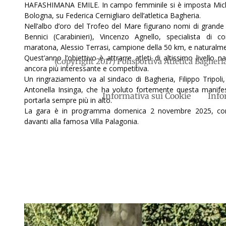
HAFASHIMANA EMILE. In campo femminile si è imposta Miche
Bologna, su Federica Cernigliaro dell’atletica Bagheria.
Nell’albo d’oro del Trofeo del Mare figurano nomi di grand
Bennici (Carabinieri), Vincenzo Agnello, specialista di
maratona, Alessio Terrasi, campione della 50 km, e naturalme
Quest’anno l’obiettivo è attrarre atleti di altissimo livello 
(Copyright 2017) Polisportiva Atletica Bagheria
ancora più interessante e competitiva.
Un ringraziamento va al sindaco di Bagheria, Filippo Tripoli, 
Antonella Insinga, che ha voluto fortemente questa manife
Informativa sui Cookie
Info
portarla sempre più in alto.
La gara è in programma domenica 2 novembre 2025, con 
davanti alla famosa Villa Palagonia.