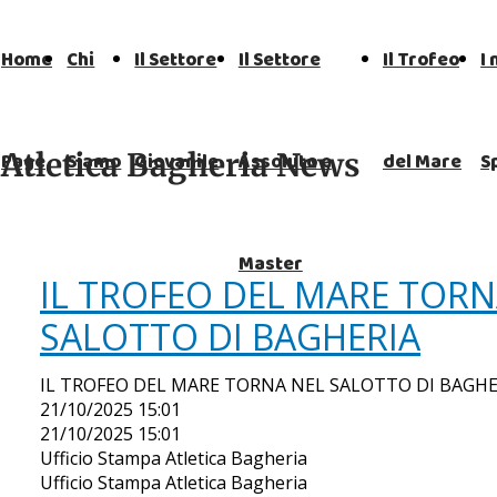
Home
Chi
Il Settore
Il Settore
Il Trofeo
I 
Atletica Bagheria News
Page
Siamo
Giovanile
Assoluto e
del Mare
S
Master
IL TROFEO DEL MARE TORN
SALOTTO DI BAGHERIA
IL TROFEO DEL MARE TORNA NEL SALOTTO DI BAGHE
21/10/2025 15:01
21/10/2025 15:01
Ufficio Stampa Atletica Bagheria
Ufficio Stampa Atletica Bagheria