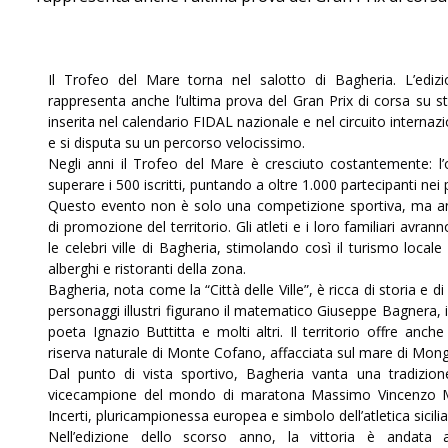
Il Trofeo del Mare torna nel salotto di Bagheria. L’ediz
rappresenta anche l’ultima prova del Gran Prix di corsa su s
inserita nel calendario FIDAL nazionale e nel circuito internazi
e si disputa su un percorso velocissimo.
Negli anni il Trofeo del Mare è cresciuto costantemente: l’
superare i 500 iscritti, puntando a oltre 1.000 partecipanti nei
Questo evento non è solo una competizione sportiva, ma an
di promozione del territorio. Gli atleti e i loro familiari avran
le celebri ville di Bagheria, stimolando così il turismo local
alberghi e ristoranti della zona.
Bagheria, nota come la “Città delle Ville”, è ricca di storia e d
personaggi illustri figurano il matematico Giuseppe Bagnera, i
poeta Ignazio Buttitta e molti altri. Il territorio offre anche l
riserva naturale di Monte Cofano, affacciata sul mare di Mon
Dal punto di vista sportivo, Bagheria vanta una tradizione 
vicecampione del mondo di maratona Massimo Vincenzo 
Incerti, pluricampionessa europea e simbolo dell’atletica sicili
Nell’edizione dello scorso anno, la vittoria è andata