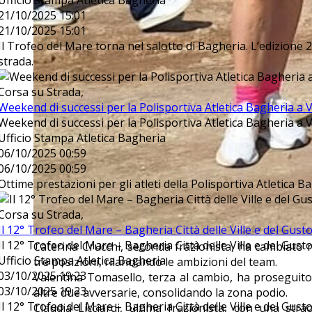
Ufficio Stampa Atletica Bagheria
21/10/2025 15:01
21/10/2025 15:01
Il Trofeo del Mare torna nel salotto di Bagheria. L’edizione 
strada.
Corsa su Strada,
Weekend di successi per la Polisportiva Atletica Bagheria a 
Weekend di successi per la Polisportiva Atletica Bagheria a 
Ufficio Stampa Atletica Bagheria
06/10/2025 00:59
06/10/2025 00:59
Ottime prestazioni per gli atleti della Polisportiva Atletica B
Corsa su Strada,
Il 12° Trofeo del Mare – Bagheria Città delle Ville e del Gus
Il 12° Trofeo del Mare – Bagheria Città delle Ville e del Gust
Caterina Crucchi, seconda frazionista, ha cambiato
Ufficio Stampa Atletica Bagheria
tre posizioni, rilanciando le ambizioni del team.
03/10/2025 19:23
Valentina Tomasello, terza al cambio, ha proseguit
03/10/2025 19:23
altre due avversarie, consolidando la zona podio.
Il 12° Trofeo del Mare – Bagheria Città delle Ville e del Gus
Claudia Licciardi, ultima frazionista, con una stra