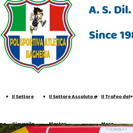
A. S. Di
Since 19
Il Settore
Il Settore Assoluto e
Il Trofeo del
amo
Giovanile
Master
Mare