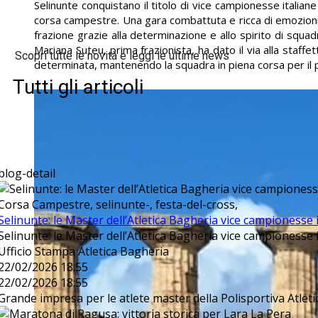
Selinunte conquistano il titolo di vice campionesse italiane
corsa campestre. Una gara combattuta e ricca di emozioni
frazione grazie alla determinazione e allo spirito di squad
Mariana Suteu, prima frazionista, ha dato il via alla staffe
Scopri tutte le novità e leggi le ultime news
determinata, mantenendo la squadra in piena corsa per il 
Tutti gli articoli
blog-detail
Corsa Campestre, selinunte-, festa-del-cross,
Selinunte: le Master dell’Atletica Bagheria vice campionesse 
Selinunte: le Master dell’Atletica Bagheria vice campionesse 
Ufficio Stampa Atletica Bagheria
22/02/2026 18:55
22/02/2026 18:55
Grande impresa per le atlete master della Polisportiva Atleti